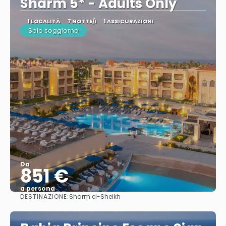
Sharm 5* - Adults Only
1 LOCALITÀ
7 NOTTE/I
1 ASSICURAZIONI
Solo soggiorno
Da
851 €
a persona
DESTINAZIONE:
Sharm el-Sheikh
Vedere