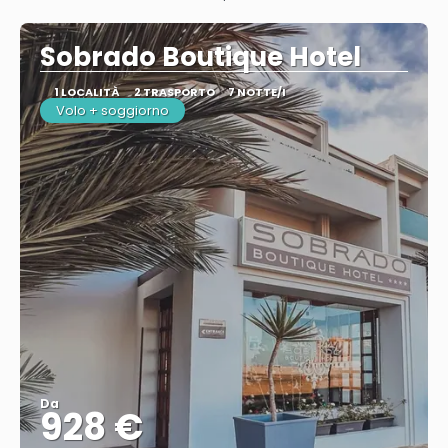
Vedere
Sobrado Boutique Hotel
1 LOCALITÀ
2 TRASPORTO
7 NOTTE/I
Volo + soggiorno
Da
928 €