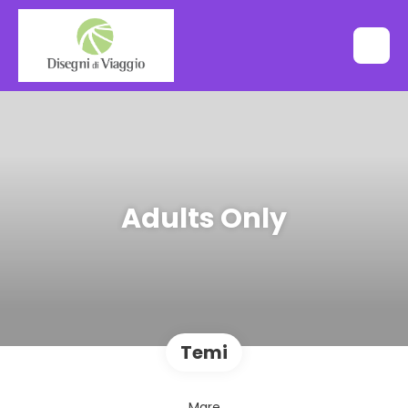
Adults Only
Temi
Mare