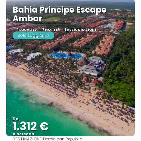
Bahia Principe Escape
Ambar
1 LOCALITÀ
7 NOTTE/I
1 ASSICURAZIONI
Solo soggiorno
Da
1.312 €
a persona
DESTINAZIONE:
Dominican Republic