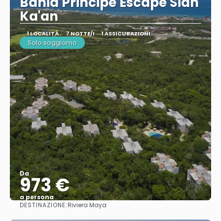
Bahia Principe Escape Sian
Ka'an
1 LOCALITÀ
7 NOTTE/I
1 ASSICURAZIONI
Solo soggiorno
Da
973 €
a persona
DESTINAZIONE:
Riviera Maya
Vedere