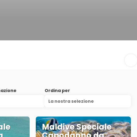
nazione
Ordina per
La nostra selezione
ale
Maldive Speciale
a
Capodanno da