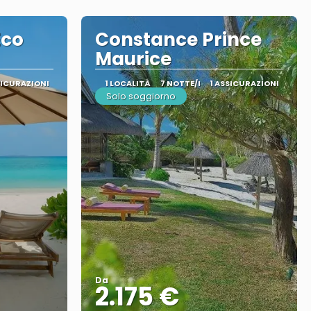
Eco
Constance Prince
Maurice
SICURAZIONI
1 LOCALITÀ
7 NOTTE/I
1 ASSICURAZIONI
Solo soggiorno
Da
2.175 €