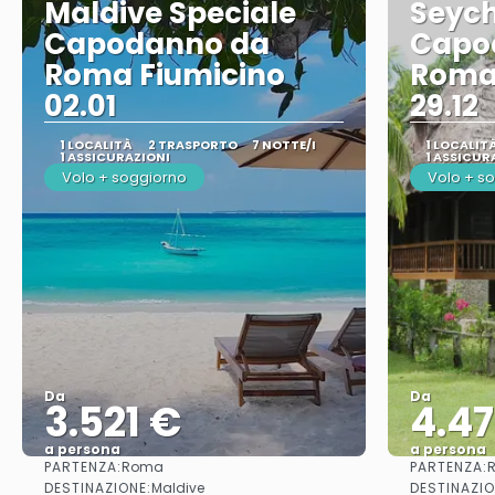
Maldive Speciale
Seych
Capodanno da
Capo
Roma Fiumicino
Roma
02.01
29.12
1 LOCALITÀ
2 TRASPORTO
7 NOTTE/I
1 LOCALIT
1 ASSICURAZIONI
1 ASSICUR
Volo + soggiorno
Volo + s
Da
Da
3.521 €
4.4
a persona
a persona
PARTENZA:
PARTENZA:
Roma
Vedere
DESTINAZIONE:
DESTINAZIO
Maldive