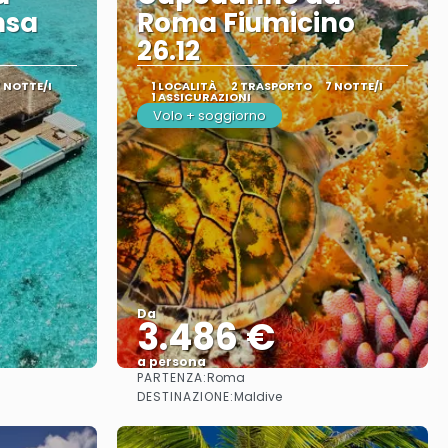
nsa
Roma Fiumicino
26.12
7 NOTTE/I
1 LOCALITÀ
2 TRASPORTO
7 NOTTE/I
1 ASSICURAZIONI
Volo + soggiorno
Da
3.486 €
a persona
PARTENZA:
Roma
Vedere
DESTINAZIONE:
Maldive