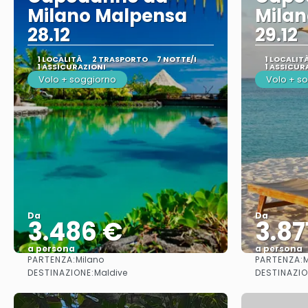
Milano Malpensa
Mila
28.12
29.12
1 LOCALITÀ
2 TRASPORTO
7 NOTTE/I
1 LOCALIT
1 ASSICURAZIONI
1 ASSICUR
Volo + soggiorno
Volo + s
Da
Da
3.486 €
3.87
a persona
a persona
PARTENZA:
PARTENZA:
Milano
M
Vedere
DESTINAZIONE:
DESTINAZIO
Maldive