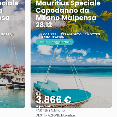
eciale
Mauritius Speciale
a
Capodanno da
nsa
Milano Malpensa
28.12
7 NOTTE/I
1 LOCALITÀ
2 TRASPORTO
7 NOTTE/I
1 ASSICURAZIONI
Volo + soggiorno
Da
3.866 €
a persona
PARTENZA:
Milano
Vedere
DESTINAZIONE:
Mauritius