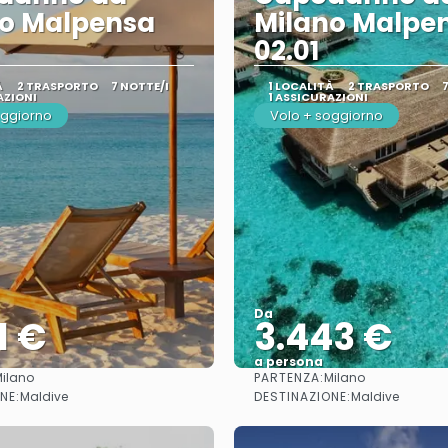
no Malpensa
Milano Malpe
02.01
À
2 TRASPORTO
7 NOTTE/I
1 LOCALITÀ
2 TRASPORTO
AZIONI
1 ASSICURAZIONI
oggiorno
Volo + soggiorno
Da
1 €
3.443 €
a persona
PARTENZA:
ilano
Milano
Vedere
Vedere
NE:
DESTINAZIONE:
Maldive
Maldive