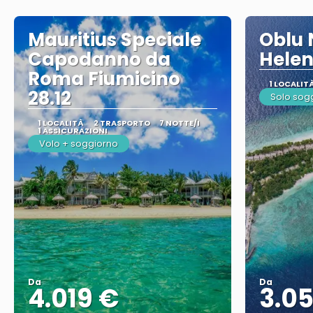
Mauritius Speciale
Oblu 
Capodanno da
Helen
Roma Fiumicino
1 LOCALIT
28.12
Solo sog
1 LOCALITÀ
2 TRASPORTO
7 NOTTE/I
1 ASSICURAZIONI
Volo + soggiorno
Da
Da
4.019 €
3.0