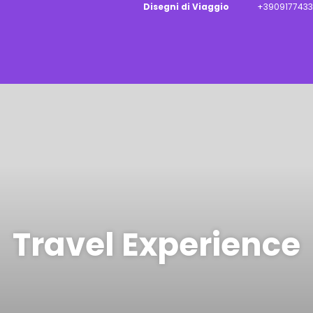
Disegni di Viaggio
+3909177433
Travel Experience