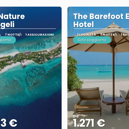
Nature
The Barefoot 
geli
Hotel
À
7 NOTTE/I
1 ASSICURAZIONI
1 LOCALITÀ
7 NOTTE/I
1 AS
giorno
Solo soggiorno
Da
53 €
1.271 €