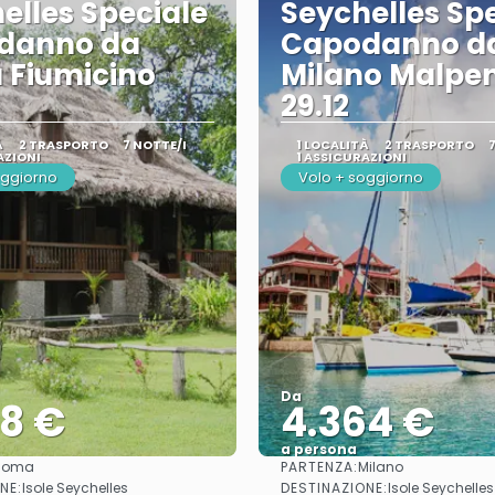
elles Speciale
Seychelles Sp
danno da
Capodanno d
 Fiumicino
Milano Malpe
29.12
À
2 TRASPORTO
7 NOTTE/I
1 LOCALITÀ
2 TRASPORTO
AZIONI
1 ASSICURAZIONI
oggiorno
Volo + soggiorno
Da
78 €
4.364 €
a persona
PARTENZA:
Roma
Milano
Vedere
Vedere
NE:
DESTINAZIONE:
Isole Seychelles
Isole Seychelles