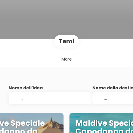
Temi
Mare
Nome dell’idea
Nome della desti
ve Speciale
Maldive Speci
danno da
Capodanno d