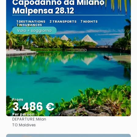
Capodanno da Milano
Malpensa 28.12
1 DESTINATIONS
2 TRANSPORTS
7 NIGHTS
1 INSURANCES
Volo + soggiorno
From
3.486 €
Per person
DEPARTURE:
Milan
See
TO:
Maldives