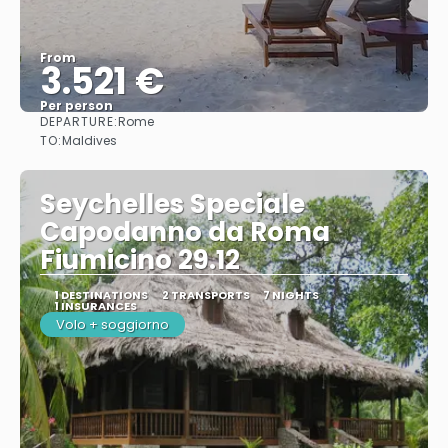
From
3.521 €
Per person
DEPARTURE:
Rome
See
TO:
Maldives
Seychelles Speciale
Capodanno da Roma
Fiumicino 29.12
1 DESTINATIONS
2 TRANSPORTS
7 NIGHTS
1 INSURANCES
Volo + soggiorno