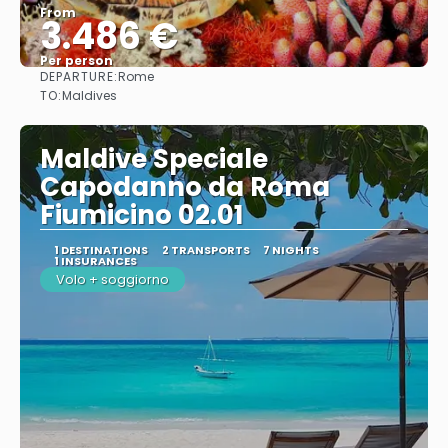
From
3.486 €
Per person
DEPARTURE:
Rome
See
TO:
Maldives
Maldive Speciale
Capodanno da Roma
Fiumicino 02.01
1 DESTINATIONS
2 TRANSPORTS
7 NIGHTS
1 INSURANCES
Volo + soggiorno