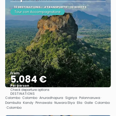
10 DESTINATIONS
4 TRANSPORTS
10 NIGHTS
Tour con Accompagnatore
From
5.084 €
Per person
Check departure options
See
DESTINATIONS
Colombo · Colombo · Anuradhapura · Sigiriya · Polonnaruwa ·
Dambulla · Kandy · Pinnawala · Nuwara Eliya · Ella · Galle · Colombo
· Colombo