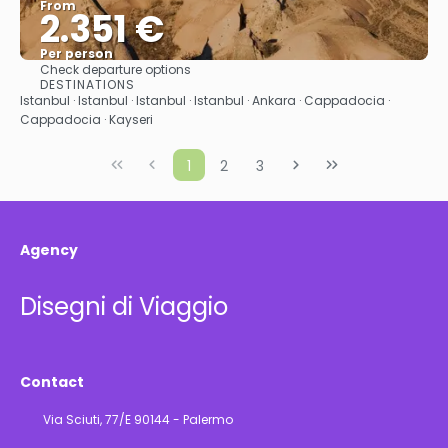
From
2.351 €
Per person
Check departure options
See
DESTINATIONS
Istanbul · Istanbul · Istanbul · Istanbul · Ankara · Cappadocia ·
Cappadocia · Kayseri
1
2
3
Agency
Disegni di Viaggio
Contact
Via Sciuti, 77/E 90144 - Palermo