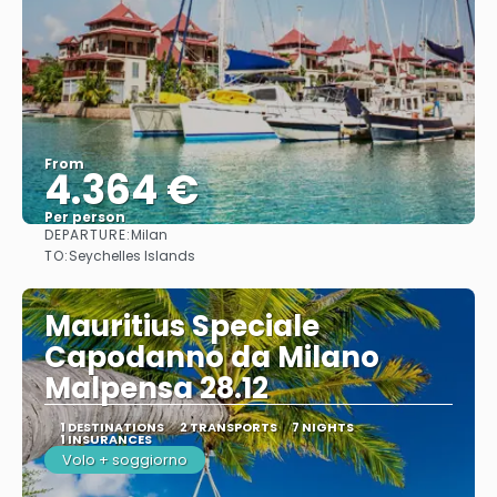
From
4.364 €
Per person
DEPARTURE:
Milan
See
TO:
Seychelles Islands
Mauritius Speciale
Capodanno da Milano
Malpensa 28.12
1 DESTINATIONS
2 TRANSPORTS
7 NIGHTS
1 INSURANCES
Volo + soggiorno