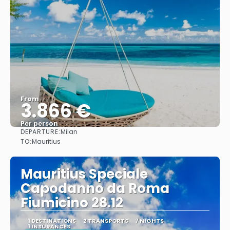
From
3.866 €
Per person
DEPARTURE:
Milan
See
TO:
Mauritius
Mauritius Speciale
Capodanno da Roma
Fiumicino 28.12
1 DESTINATIONS
2 TRANSPORTS
7 NIGHTS
1 INSURANCES