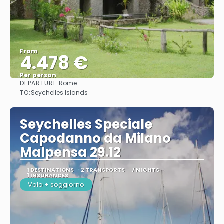
From
4.478 €
Per person
DEPARTURE:
Rome
See
TO:
Seychelles Islands
Seychelles Speciale
Capodanno da Milano
Malpensa 29.12
1 DESTINATIONS
2 TRANSPORTS
7 NIGHTS
1 INSURANCES
Volo + soggiorno