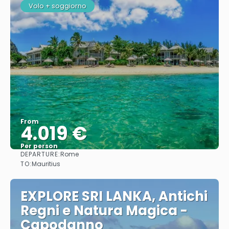
Volo + soggiorno
From
4.019 €
Per person
DEPARTURE:
Rome
See
TO:
Mauritius
EXPLORE SRI LANKA, Antichi
Regni e Natura Magica -
Capodanno