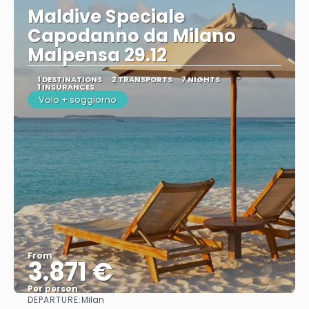
Maldive Speciale
Capodanno da Milano
Malpensa 29.12
1 DESTINATIONS
2 TRANSPORTS
7 NIGHTS
1 INSURANCES
Volo + soggiorno
From
3.871 €
Per person
DEPARTURE:
Milan
See