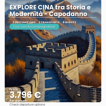
EXPLORE CINA tra Storia e
Modernità - Capodanno
3 DESTINATIONS
2 TRANSPORTS
8 NIGHTS
Tour con Accompagnatore
From
3.796 €
Per person
Check departure options