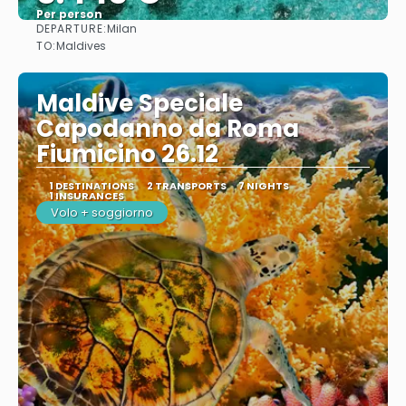
Per person
DEPARTURE:
Milan
See
TO:
Maldives
Maldive Speciale
Capodanno da Roma
Fiumicino 26.12
1 DESTINATIONS
2 TRANSPORTS
7 NIGHTS
1 INSURANCES
Volo + soggiorno