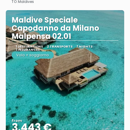
TO:
Maldives
Maldive Speciale
Capodanno da Milano
Malpensa 02.01
1 DESTINATIONS
2 TRANSPORTS
7 NIGHTS
1 INSURANCES
Volo + soggiorno
From
3.443 €