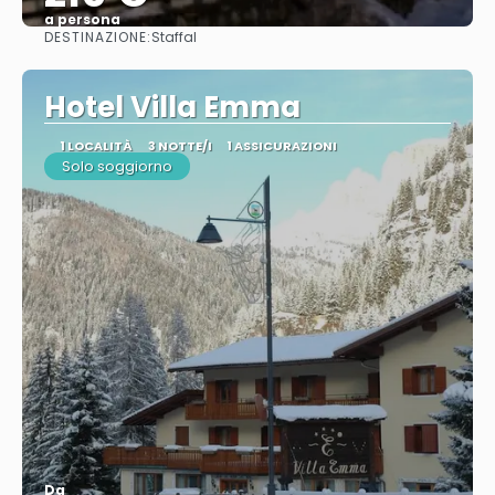
a persona
DESTINAZIONE:
Staffal
Vedere
Hotel Villa Emma
1 LOCALITÀ
3 NOTTE/I
1 ASSICURAZIONI
Solo soggiorno
Da