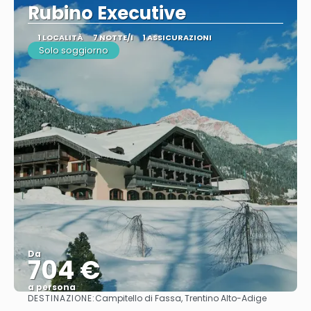
Rubino Executive
1 LOCALITÀ
7 NOTTE/I
1 ASSICURAZIONI
Solo soggiorno
Da
704 €
a persona
DESTINAZIONE:
Campitello di Fassa, Trentino Alto-Adige
Vedere