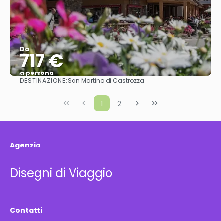
Da
717 €
a persona
DESTINAZIONE:
San Martino di Castrozza
Vedere
1
2
Agenzia
Disegni di Viaggio
Contatti