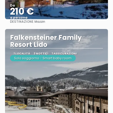
Da
210 €
a persona
DESTINAZIONE:
Mazzin
Vedere
Falkensteiner Family
Resort Lido
1 LOCALITÀ
3 NOTTE/I
1 ASSICURAZIONI
Solo soggiorno - Smart baby room