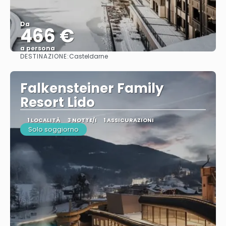
Da
466 €
a persona
DESTINAZIONE:
Casteldarne
Vedere
Falkensteiner Family
Resort Lido
1 LOCALITÀ
3 NOTTE/I
1 ASSICURAZIONI
Solo soggiorno