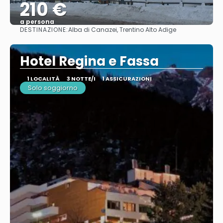
210 €
a persona
DESTINAZIONE:
Alba di Canazei, Trentino Alto Adige
Vedere
Hotel Regina e Fassa
1 LOCALITÀ
3 NOTTE/I
1 ASSICURAZIONI
Solo soggiorno