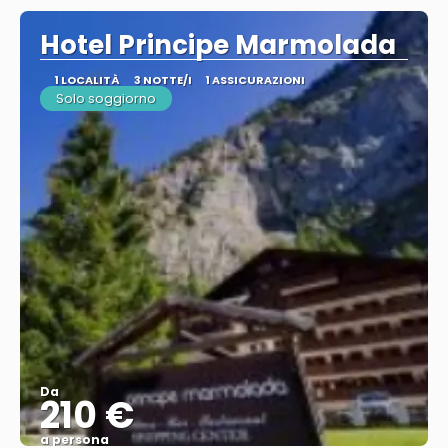
Hotel Principe Marmolada
1 LOCALITÀ
3 NOTTE/I
1 ASSICURAZIONI
Solo soggiorno
Da
210 €
a persona