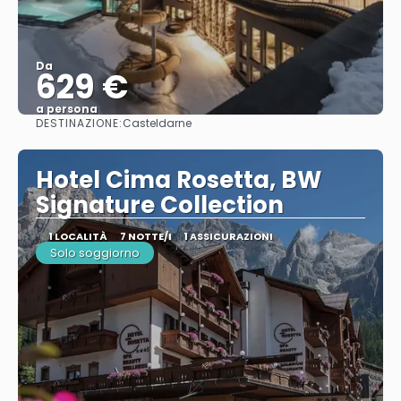
Da
629 €
a persona
DESTINAZIONE:
Casteldarne
Vedere
Hotel Cima Rosetta, BW
Signature Collection
1 LOCALITÀ
7 NOTTE/I
1 ASSICURAZIONI
Solo soggiorno