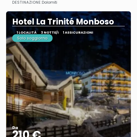
DESTINAZIONE:
Dolomiti
Vedere
Hotel La Trinité Monboso
1 LOCALITÀ
3 NOTTE/I
1 ASSICURAZIONI
Solo soggiorno
Da
210 €