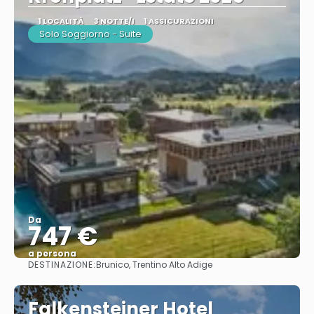
1 LOCALITÀ
3 NOTTE/I
1 ASSICURAZIONI
Solo Soggiorno - Suite
Da
747 €
a persona
DESTINAZIONE:
Brunico, Trentino Alto Adige
Vedere
Falkensteiner Hotel