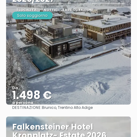
1 LOCALITÀ
7 NOTTE/I
1 ASSICURAZIONI
Solo soggiorno
Da
1.498 €
a persona
DESTINAZIONE:
Brunico, Trentino Alto Adige
Vedere
Falkensteiner Hotel
Kronplatz- Estate 2026