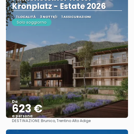
Kronplatz - Estate 2026
1 LOCALITÀ
3 NOTTE/I
1 ASSICURAZIONI
Solo soggiorno
Da
623 €
a persona
DESTINAZIONE:
Brunico, Trentino Alto Adige
Vedere