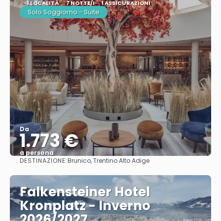
1 LOCALITÀ
7 NOTTE/I
1 ASSICURAZIONI
Solo Soggiorno - Suite
Da
1.773 €
a persona
DESTINAZIONE:
Brunico, Trentino Alto Adige
Vedere
Falkensteiner Hotel
Kronplatz - Inverno
2026/2027