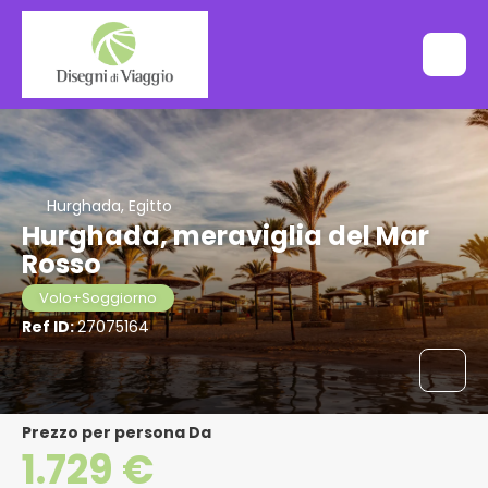
Hurghada, Egitto
Hurghada, meraviglia del Mar
Rosso
Volo+Soggiorno
Ref ID:
27075164
Prezzo per persona Da
1.729 €