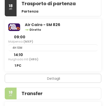
Trasporto di partenza
18
ott
Partenza
Air Cairo - SM 826
Diretto
09:00
Malpensa
(MXP)
4H 10M
14:10
Hurghada Intl
(HRG)
1 PC
Dettagli
18
Transfer
ott