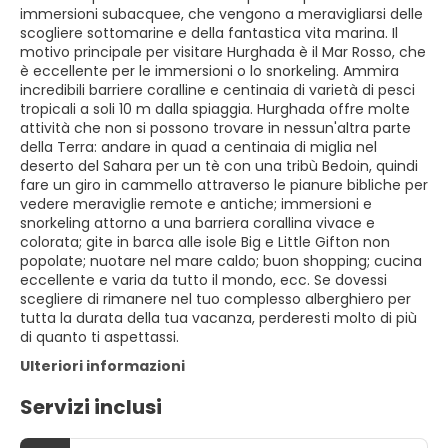
immersioni subacquee, che vengono a meravigliarsi delle
scogliere sottomarine e della fantastica vita marina. Il
motivo principale per visitare Hurghada è il Mar Rosso, che
è eccellente per le immersioni o lo snorkeling. Ammira
incredibili barriere coralline e centinaia di varietà di pesci
tropicali a soli 10 m dalla spiaggia. Hurghada offre molte
attività che non si possono trovare in nessun'altra parte
della Terra: andare in quad a centinaia di miglia nel
deserto del Sahara per un tè con una tribù Bedoin, quindi
fare un giro in cammello attraverso le pianure bibliche per
vedere meraviglie remote e antiche; immersioni e
snorkeling attorno a una barriera corallina vivace e
colorata; gite in barca alle isole Big e Little Gifton non
popolate; nuotare nel mare caldo; buon shopping; cucina
eccellente e varia da tutto il mondo, ecc. Se dovessi
scegliere di rimanere nel tuo complesso alberghiero per
tutta la durata della tua vacanza, perderesti molto di più
di quanto ti aspettassi.
Ulteriori informazioni
Servizi inclusi