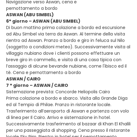
Navigazione verso Aswan, cena e
pernottamento a bordo
ASWAN (ABU SIMBEL)
6° giorno – ASWAN (ABU SIMBEL)
Di buon mattino prima colazione a bordo ed escursione
ad Abu Simbel via terra da Aswan. Al termine della visita
rientro ad Aswan. Pranzo a bordo e giro in feluca sul Nilo
(soggetto a condizioni meteo). Successivamente visita al
villaggio nubiano dove i clienti possono effettuare un
breve giro in cammello, e visita di una casa tipica con
l’assaggio di alcune bevande nubiane, come l'ibisco ed il
tè. Cena e pernottamento a bordo
ASWAN / CAIRO
7 ° giorno – ASWAN / CAIRO
Sistemazione prevista: Concorde Heliopolis Cairo
Prima colazione a bordo e sbarco. Visita alla Grande Diga
ed al Tempio di Philae. Pranzo in ristorante locale.
Trasferimento all’aeroporto di Aswan e partenza con volo
di linea per Il Cairo. Arrivo e sistemazione in hotel.
Successivamente trasferimento al bazaar di Khan El Khalili
per una passeggiata di shopping. Cena presso il ristorante
locale Sky Rim. Rientro in hotel per il pernottamento