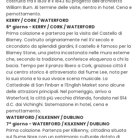
costruita fra il 1839 e il 1843 su progetto dell’architetto
William Burn. Al termine delle visite, rientro in hotel. Cena e
pernottamento.
KERRY / CORK / WATERFORD
6° giorno - KERRY / CORK / WATERFORD
Prima colazione e partenza per la visita del Castello di
Blarney. Costruito originariamente nel XV secolo e
circondato da splendidi giardini, il castello è famoso per la
Blarney Stone, una pietra incastonata nelle mura esterne
che, secondo la tradizione, conferisce eloquenza a chi la
bacia. Tempo per il pranzo libero a Cork, graziosa città il
cui centro storico è attraversato dal fiume Lee, nota per
la sua storia e la sua vivace scena musicale. La
Cattedrale di San Finbarr e l'English Market sono alcune
delle attrazioni principali. Nel pomeriggio, arrivo a
Waterford, la città più vecchia d’Irlanda, fondata nel 914
d.C. dai Vichinghi. Sistemazione in hotel, cena e
pernottamento.
WATERFORD / KILKENNY / DUBLINO
7° giorno - WATERFORD / KILKENNY / DUBLINO
Prima colazione. Partenza per Kilkenny, cittadina situata
sul fiume Nore con un patrimonio culturale dotato di