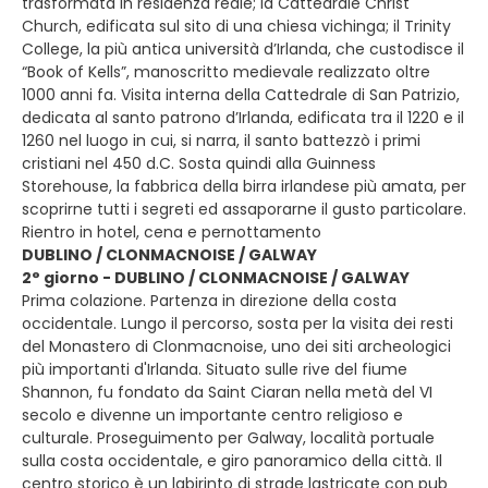
trasformata in residenza reale; la Cattedrale Christ
Church, edificata sul sito di una chiesa vichinga; il Trinity
College, la più antica università d’Irlanda, che custodisce il
“Book of Kells”, manoscritto medievale realizzato oltre
1000 anni fa. Visita interna della Cattedrale di San Patrizio,
dedicata al santo patrono d’Irlanda, edificata tra il 1220 e il
1260 nel luogo in cui, si narra, il santo battezzò i primi
cristiani nel 450 d.C. Sosta quindi alla Guinness
Storehouse, la fabbrica della birra irlandese più amata, per
scoprirne tutti i segreti ed assaporarne il gusto particolare.
Rientro in hotel, cena e pernottamento
DUBLINO / CLONMACNOISE / GALWAY
2° giorno - DUBLINO / CLONMACNOISE / GALWAY
Prima colazione. Partenza in direzione della costa
occidentale. Lungo il percorso, sosta per la visita dei resti
del Monastero di Clonmacnoise, uno dei siti archeologici
più importanti d'Irlanda. Situato sulle rive del fiume
Shannon, fu fondato da Saint Ciaran nella metà del VI
secolo e divenne un importante centro religioso e
culturale. Proseguimento per Galway, località portuale
sulla costa occidentale, e giro panoramico della città. Il
centro storico è un labirinto di strade lastricate con pub