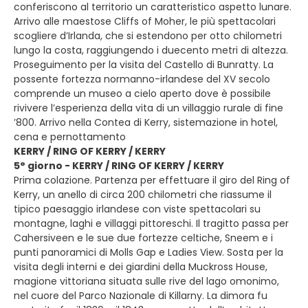
conferiscono al territorio un caratteristico aspetto lunare.
Arrivo alle maestose Cliffs of Moher, le più spettacolari
scogliere d’Irlanda, che si estendono per otto chilometri
lungo la costa, raggiungendo i duecento metri di altezza.
Proseguimento per la visita del Castello di Bunratty. La
possente fortezza normanno-irlandese del XV secolo
comprende un museo a cielo aperto dove è possibile
rivivere l’esperienza della vita di un villaggio rurale di fine
’800. Arrivo nella Contea di Kerry, sistemazione in hotel,
cena e pernottamento
KERRY / RING OF KERRY / KERRY
5° giorno - KERRY / RING OF KERRY / KERRY
Prima colazione. Partenza per effettuare il giro del Ring of
Kerry, un anello di circa 200 chilometri che riassume il
tipico paesaggio irlandese con viste spettacolari su
montagne, laghi e villaggi pittoreschi. Il tragitto passa per
Cahersiveen e le sue due fortezze celtiche, Sneem e i
punti panoramici di Molls Gap e Ladies View. Sosta per la
visita degli interni e dei giardini della Muckross House,
magione vittoriana situata sulle rive del lago omonimo,
nel cuore del Parco Nazionale di Killarny. La dimora fu