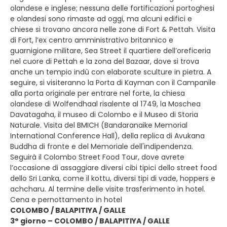
olandese e inglese; nessuna delle fortificazioni portoghesi
e olandesi sono rimaste ad oggi, ma alcuni edifici e
chiese si trovano ancora nelle zone di Fort & Pettah. Visita
di Fort, l’ex centro amministrativo britannico e
guarnigione militare, Sea Street il quartiere dell’oreficeria
nel cuore di Pettah e la zona del Bazaar, dove si trova
anche un tempio indù con elaborate sculture in pietra. A
seguire, si visiteranno la Porta di Kayman con il Campanile
alla porta originale per entrare nel forte, la chiesa
olandese di Wolfendhaal risalente al 1749, la Moschea
Davatagaha, il museo di Colombo e il Museo di Storia
Naturale. Visita del BMICH (Bandaranaike Memorial
International Conference Hall), della replica di Avukana
Buddha di fronte e del Memoriale dell'indipendenza.
Seguirà il Colombo Street Food Tour, dove avrete
l’occasione di assaggiare diversi cibi tipici dello street food
dello Sri Lanka, come il kottu, diversi tipi di vade, hoppers e
achcharu. Al termine delle visite trasferimento in hotel.
Cena e pernottamento in hotel
COLOMBO / BALAPITIYA / GALLE
3° giorno – COLOMBO / BALAPITIYA / GALLE