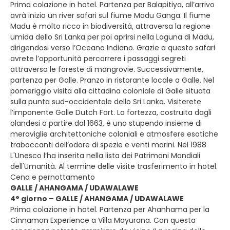
Prima colazione in hotel. Partenza per Balapitiya, all’arrivo
avrà inizio un river safari sul fiume Madu Ganga. Il fiume
Madu è molto ricco in biodiversità, attraversa la regione
umida dello Sri Lanka per poi aprirsi nella Laguna di Madu,
dirigendosi verso l’Oceano Indiano. Grazie a questo safari
avrete l’opportunità percorrere i passaggi segreti
attraverso le foreste di mangrovie. Successivamente,
partenza per Galle. Pranzo in ristorante locale a Galle. Nel
pomeriggio visita alla cittadina coloniale di Galle situata
sulla punta sud-occidentale dello Sri Lanka. Visiterete
l’imponente Galle Dutch Fort. La fortezza, costruita dagli
olandesi a partire dal 1663, è uno stupendo insieme di
meraviglie architettoniche coloniali e atmosfere esotiche
traboccanti dell’odore di spezie e venti marini. Nel 1988
L'Unesco l’ha inserita nella lista dei Patrimoni Mondiali
dell'Umanità. Al termine delle visite trasferimento in hotel.
Cena e pernottamento
GALLE / AHANGAMA / UDAWALAWE
4° giorno – GALLE / AHANGAMA / UDAWALAWE
Prima colazione in hotel. Partenza per Ahanhama per la
Cinnamon Experience a Villa Mayurana. Con questa