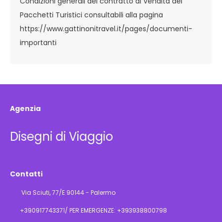
Condizioni generali del contratto di Vendita dei
Pacchetti Turistici consultabili alla pagina
https://www.gattinonitravel.it/pages/documenti-
importanti
Agenzia
Disegni di Viaggio
Contatti
Via Sciuti, 77/E 90144 - Palermo
+390917743371/ PER EMERGENZE: +393938800798