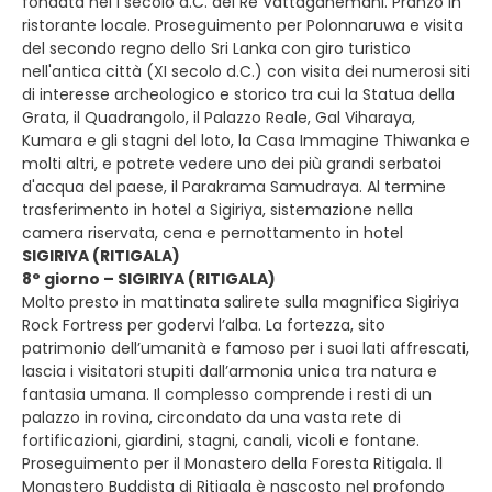
fondata nel I secolo a.C. del Re Vattaganemani. Pranzo in
ristorante locale. Proseguimento per Polonnaruwa e visita
del secondo regno dello Sri Lanka con giro turistico
nell'antica città (XI secolo d.C.) con visita dei numerosi siti
di interesse archeologico e storico tra cui la Statua della
Grata, il Quadrangolo, il Palazzo Reale, Gal Viharaya,
Kumara e gli stagni del loto, la Casa Immagine Thiwanka e
molti altri, e potrete vedere uno dei più grandi serbatoi
d'acqua del paese, il Parakrama Samudraya. Al termine
trasferimento in hotel a Sigiriya, sistemazione nella
camera riservata, cena e pernottamento in hotel
SIGIRIYA (RITIGALA)
8° giorno – SIGIRIYA (RITIGALA)
Molto presto in mattinata salirete sulla magnifica Sigiriya
Rock Fortress per godervi l’alba. La fortezza, sito
patrimonio dell’umanità e famoso per i suoi lati affrescati,
lascia i visitatori stupiti dall’armonia unica tra natura e
fantasia umana. Il complesso comprende i resti di un
palazzo in rovina, circondato da una vasta rete di
fortificazioni, giardini, stagni, canali, vicoli e fontane.
Proseguimento per il Monastero della Foresta Ritigala. Il
Monastero Buddista di Ritigala è nascosto nel profondo