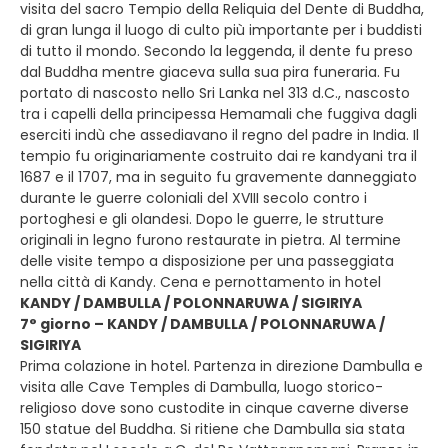
visita del sacro Tempio della Reliquia del Dente di Buddha,
di gran lunga il luogo di culto più importante per i buddisti
di tutto il mondo. Secondo la leggenda, il dente fu preso
dal Buddha mentre giaceva sulla sua pira funeraria. Fu
portato di nascosto nello Sri Lanka nel 313 d.C., nascosto
tra i capelli della principessa Hemamali che fuggiva dagli
eserciti indù che assediavano il regno del padre in India. Il
tempio fu originariamente costruito dai re kandyani tra il
1687 e il 1707, ma in seguito fu gravemente danneggiato
durante le guerre coloniali del XVIII secolo contro i
portoghesi e gli olandesi. Dopo le guerre, le strutture
originali in legno furono restaurate in pietra. Al termine
delle visite tempo a disposizione per una passeggiata
nella città di Kandy. Cena e pernottamento in hotel
KANDY / DAMBULLA / POLONNARUWA / SIGIRIYA
7° giorno – KANDY / DAMBULLA / POLONNARUWA /
SIGIRIYA
Prima colazione in hotel. Partenza in direzione Dambulla e
visita alle Cave Temples di Dambulla, luogo storico-
religioso dove sono custodite in cinque caverne diverse
150 statue del Buddha. Si ritiene che Dambulla sia stata