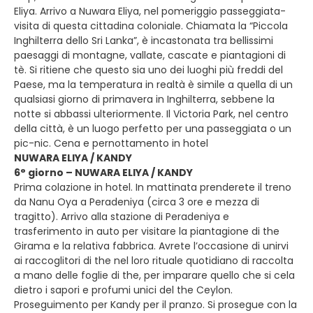
Eliya. Arrivo a Nuwara Eliya, nel pomeriggio passeggiata-
visita di questa cittadina coloniale. Chiamata la “Piccola
Inghilterra dello Sri Lanka”, è incastonata tra bellissimi
paesaggi di montagne, vallate, cascate e piantagioni di
tè. Si ritiene che questo sia uno dei luoghi più freddi del
Paese, ma la temperatura in realtà è simile a quella di un
qualsiasi giorno di primavera in Inghilterra, sebbene la
notte si abbassi ulteriormente. Il Victoria Park, nel centro
della città, è un luogo perfetto per una passeggiata o un
pic-nic. Cena e pernottamento in hotel
NUWARA ELIYA / KANDY
6° giorno – NUWARA ELIYA / KANDY
Prima colazione in hotel. In mattinata prenderete il treno
da Nanu Oya a Peradeniya (circa 3 ore e mezza di
tragitto). Arrivo alla stazione di Peradeniya e
trasferimento in auto per visitare la piantagione di the
Girama e la relativa fabbrica. Avrete l’occasione di unirvi
ai raccoglitori di the nel loro rituale quotidiano di raccolta
a mano delle foglie di the, per imparare quello che si cela
dietro i sapori e profumi unici del the Ceylon.
Proseguimento per Kandy per il pranzo. Si prosegue con la