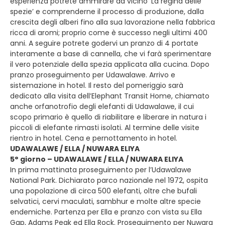
esperienza potrete ammirare da vicino ‘La regina delle
spezie’ e comprenderne il processo di produzione, dalla
crescita degli alberi fino alla sua lavorazione nella fabbrica
ricca di aromi; proprio come è successo negli ultimi 400
anni. A seguire potrete godervi un pranzo di 4 portate
interamente a base di cannella, che vi farà sperimentare
il vero potenziale della spezia applicata alla cucina. Dopo
pranzo proseguimento per Udawalawe. Arrivo e
sistemazione in hotel. Il resto del pomeriggio sarà
dedicato alla visita dell’Elephant Transit Home, chiamato
anche orfanotrofio degli elefanti di Udawalawe, il cui
scopo primario è quello di riabilitare e liberare in natura i
piccoli di elefante rimasti isolati. Al termine delle visite
rientro in hotel. Cena e pernottamento in hotel.
UDAWALAWE / ELLA / NUWARA ELIYA
5° giorno – UDAWALAWE / ELLA / NUWARA ELIYA
In prima mattinata proseguimento per l’Udawalawe
National Park. Dichiarato parco nazionale nel 1972, ospita
una popolazione di circa 500 elefanti, oltre che bufali
selvatici, cervi maculati, sambhur e molte altre specie
endemiche. Partenza per Ella e pranzo con vista su Ella
Gap, Adams Peak ed Ella Rock. Proseguimento per Nuwara