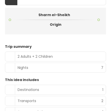
Sharm el-Sheikh
Origin
Trip summary
2 Adults + 2 Children
Nights
7
This idea includes
Destinations
1
Transports
2