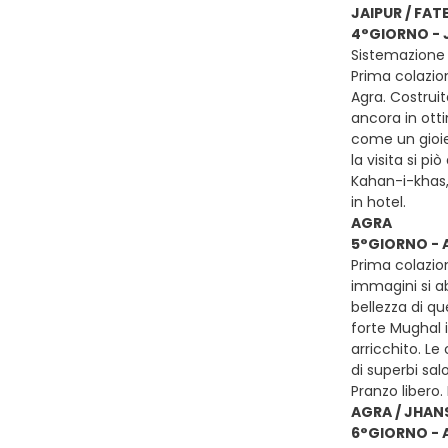
JAIPUR / FAT
4°GIORNO - J
Sistemazione 
Prima colazion
Agra. Costruit
ancora in ott
come un gioie
la visita si p
Kahan-i-khas, 
in hotel.
AGRA
5°GIORNO - 
Prima colazion
immagini si ab
bellezza di q
forte Mughal 
arricchito. Le
di superbi sa
Pranzo libero.
AGRA / JHAN
6°GIORNO - 