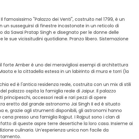
 Il famosissimo "Palazzo dei Venti", costruito nel 1799, è un
 un susseguirsi di finestre incastonate in un reticolo di
to da Sawai Pratap Singh e disegnato per le donne delle
 le sue vicissitudini quotidiane. Pranzo libero. Sistemazione
, il forte Amber è uno dei meravigliosi esempi di architettura
 Maota e la cittadella estesa in un labirinto di mura e torri (la
ia ed è l'antica residenza reale, costruita con un mix di stili
l palazzo ospita la famiglia reale di Jaipur. Il palazzo
i principeschi, accessori reali e rari pezzi di opere
ra eretto dal grande astronomo Jai Singh II ed è situato
a e, grazie agli strumenti disponibili, gli astronomi hanno
e cena presso una famiglia Rajput. I Rajput sono i clan di
 fatto di queste aspre terre desertiche la loro casa. Insieme ai
radizione culinaria. Un’esperienza unica non facile da
ottamento.