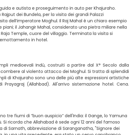
n guida e autista e proseguimento in auto per Khajuraho.
Rajput dei Bundela, per la visita dei grandi Palazzi
sita dell’imperatore Moghul. Il Raj Mahal è un chiaro esempio
 piani; il Jahangir Mahal, considerato una pietra miliare nella
m Raja Temple, cuore del villaggio. Terminata la visita si
 Pernottamento in hotel.
pli medioevali Indù, costruiti a partire dal X° Secolo dalla
combere al violento attacco dei Moghul. Si tratta di splendidi
i di Khajuraho sono una delle più alte espressioni artistiche
 Prayagraj (Allahbad). All'arrivo sistemazione hotel. Cena.
o tre fiumi di “buon auspicio” dell'India: il Gange, lo Yamuna
ndù. Si ricorda che Allahabad è sede ogni 12 anni del famoso
a di Sarnath, abbreviazione di Saranganatha, "Signore dei
, in una vita precedente, era stato un cervo capobranco