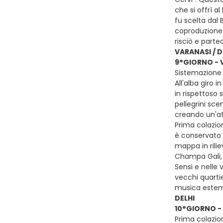
che si offrì a
fu scelta dal 
coproduzione c
risciò e part
VARANASI / D
9°GIORNO - V
Sistemazione 
All'alba giro 
in rispettoso 
pellegrini sce
creando un'a
Prima colazion
è conservato i
mappa in riliev
Champa Gali, 
Sensi e nelle 
vecchi quartie
musica estempo
DELHI
10°GIORNO - 
Prima colazion