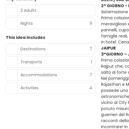
2° GIORNO - 
2 Adults
Sistemazione 
Prima colazion
Nights
9
meraviglioso e
pannelli, cup
famiglie reali
This idea includes
in hotel. Cen
JAIPUR
Destinations
7
3°GIORNO – 
Prima colazion
Transports
1
Rajput che, con
salta al forte 
Accommodations
7
Nel pomeriggio
Rajasthan e Mu
Activities
4
possiede una g
astronomiche.
vicino al City
potuto misurar
guerrieri del 
racconti della
incontrare! In