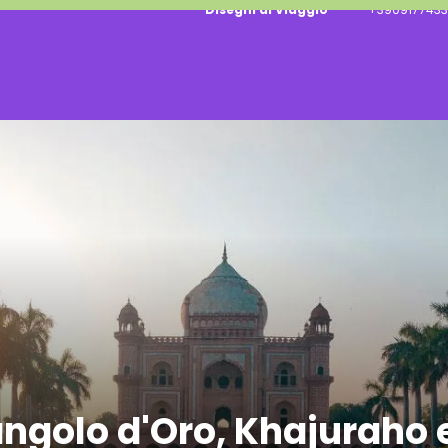
Disegni di Viaggio
+3909177433
angolo d'Oro, Khajuraho 