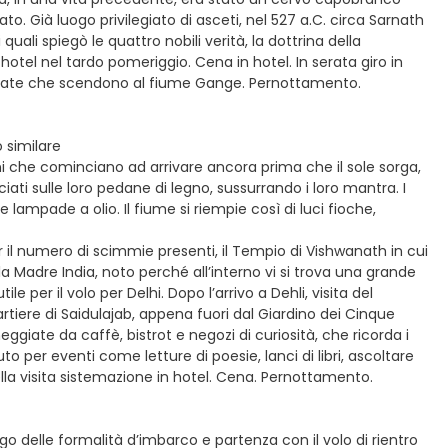
to. Già luogo privilegiato di asceti, nel 527 a.C. circa Sarnath
ali spiegò le quattro nobili verità, la dottrina della
hotel nel tardo pomeriggio. Cena in hotel. In serata giro in
calinate che scendono al fiume Gange. Pernottamento.
 similare
rini che cominciano ad arrivare ancora prima che il sole sorga,
iati sulle loro pedane di legno, sussurrando i loro mantra. I
 lampade a olio. Il fiume si riempie così di luci fioche,
r il numero di scimmie presenti, il Tempio di Vishwanath in cui
la Madre India, noto perché all’interno vi si trova una grande
e per il volo per Delhi. Dopo l’arrivo a Dehli, visita del
tiere di Saidulajab, appena fuori dal Giardino dei Cinque
eggiate da caffè, bistrot e negozi di curiosità, che ricorda i
o per eventi come letture di poesie, lanci di libri, ascoltare
ella visita sistemazione in hotel. Cena. Pernottamento.
igo delle formalità d’imbarco e partenza con il volo di rientro