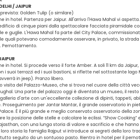
DELHI / JAIPUR
prevista: Golden Tulip (o similare)
e in hotel. Partenza per Jaipur. All'arrivo l'Hawa Mahal vi aspetta.
dificio di cinque piani dalla spettacolare facciata piramidale con
ole e guglie. L'Hawa Mahal fa parte del City Palace, commissiona
, le quali potevano comodamente osservare, in privato, la strada e
a. Pernottamento.
JAIPUR
e in hotel. Si procede verso il forte Amber. A soli 11 km da Jaipur
 i suoi terrazzi ed i suoi bastioni, si riflette nel sottostante lago
avverrà in jeep). Pranzo libero.
 visita del Palazzo-Museo, che si trova nel cuore della città vecch
ghal. Una parte del palazzo oggi è diventata un museo, il resto de
alleria d'arte con un'eccellente collezione di dipinti, tappeti, abit
 Proseguimento per Jantar Mantar, il grande osservatorio in piet
 Palace. È il più grande e meglio conservato osservatorio della zon
e la posizione delle stelle e calcolare le eclissi. “Show Cooking” 
Rajasthan, con una lunga storia di valore e sacrificio e che hanno
 loro storia la famiglia Rajput vi introduce ai segreti della loro t
 tutto seguito da un sontuoso pasto. Rientro in hotel per il pern