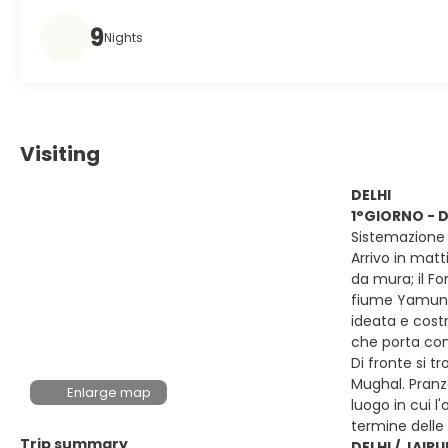
9
Nights
Visiting
DELHI
1°GIORNO - D
Sistemazione 
Arrivo in matt
da mura; il Fo
fiume Yamuna,
ideata e costr
che porta con 
Di fronte si t
Mughal. Pranz
Enlarge map
luogo in cui l
termine delle 
Trip summary
DELHI / JAIPU