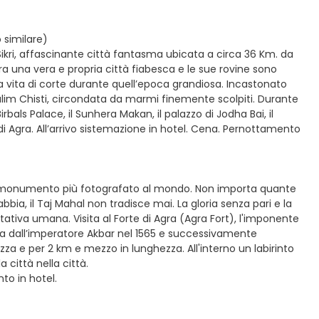
o similare)
r Sikri, affascinante città fantasma ubicata a circa 36 Km. da
ra una vera e propria città fiabesca e le sue rovine sono
 vita di corte durante quell’epoca grandiosa. Incastonato
Salim Chisti, circondata da marmi finemente scolpiti. Durante
rbals Palace, il Sunhera Makan, il palazzo di Jodha Bai, il
 di Agra. All’arrivo sistemazione in hotel. Cena. Pernottamento
rse il monumento più fotografato al mondo. Non importa quante
ia, il Taj Mahal non tradisce mai. La gloria senza pari e la
ativa umana. Visita al Forte di Agra (Agra Fort), l'imponente
na dall’imperatore Akbar nel 1565 e successivamente
ezza e per 2 km e mezzo in lunghezza. All'interno un labirinto
 città nella città.
to in hotel.