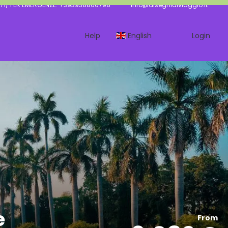
71/ PER EMERGENZE: +393938800798
info@disegnidiviaggio.it
Help
English
Login
e
From