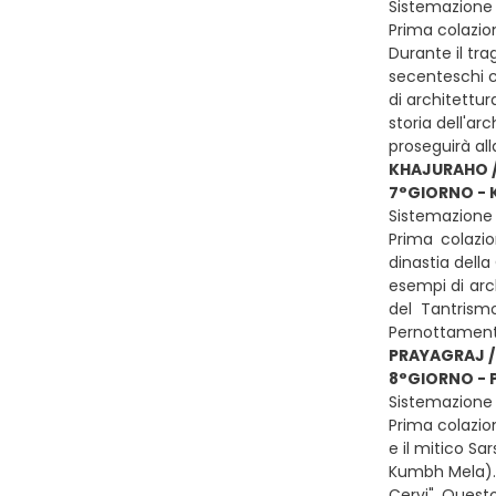
Sistemazione 
Prima colazion
Durante il tra
secenteschi c
di architettur
storia dell'ar
proseguirà all
KHAJURAHO 
7°GIORNO - 
Sistemazione 
Prima colazio
dinastia dell
esempi di arc
del Tantrismo
Pernottament
PRAYAGRAJ /
8°GIORNO - 
Sistemazione 
Prima colazion
e il mitico Sa
Kumbh Mela). 
Cervi". Quest