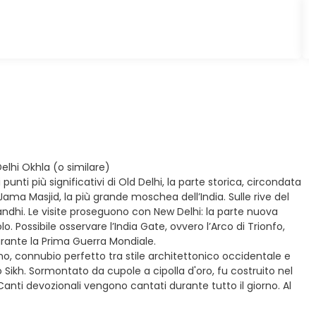
lhi Okhla (o similare)
punti più significativi di Old Delhi, la parte storica, circondata
Jama Masjid, la più grande moschea dell’India. Sulle rive del
dhi. Le visite proseguono con New Delhi: la parte nuova
o. Possibile osservare l’India Gate, ovvero l’Arco di Trionfo,
 durante la Prima Guerra Mondiale.
iano, connubio perfetto tra stile architettonico occidentale e
Sikh. Sormontato da cupole a cipolla d'oro, fu costruito nel
 Canti devozionali vengono cantati durante tutto il giorno. Al