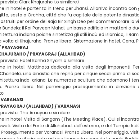
prevista Clark Khajuraho (o similare)
e in hotel e partenza in treno per Jhansi. All’arrivo incontro co
gitto, sosta a Orchha, città che fu capitale della potente dinastia 
ostruiti per ordine del Raja Bir Singh Deo per commemorare la vi
a Bundela; il Rai Parveen Mahal, un basso edificio in mattoni a due
chitettura indiana poiché sintetizza gli stili indù ed islamico, il Ra
a volta di Khajuraho. Pranzo libero. Sistemazione in hotel. Cena.
/ PRAYAGRAJ
KHAJURAHO / PRAYAGRAJ (ALLAHBAD)
prevista: Hotel Kanha Shyam o similare
ne in hotel. Mattinata dedicata alla visita degli imponenti Tem
a Chandela, una dinastia che regnò per cinque secoli prima di soc
hitettura indo-ariana. Le numerose sculture che adornano i templ
. Pranzo libero. Nel pomeriggio proseguimento in direzione di
o.
 VARANASI
PRAYAGRAJ (ALLAHBAD) / VARANASI
prevista: The Amayaa o similare
e in hotel. Visita di Sangam (The Meeting Place). Qui si incontran
rswati. Visita del Forte di Allahabad, dall'esterno, e del Tempio I
Proseguimento per Varanasi. Pranzo Libero. Nel pomeriggio, visit
o nome fa riferimento ad una leggenda secondo la quale Buddha