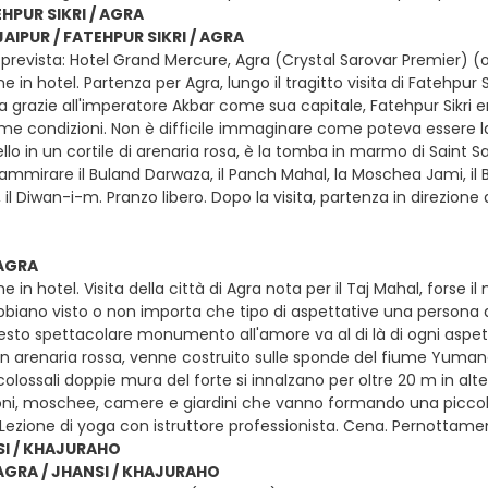
EHPUR SIKRI / AGRA
AIPUR / FATEHPUR SIKRI / AGRA
prevista: Hotel Grand Mercure, Agra (Crystal Sarovar Premier) (
e in hotel. Partenza per Agra, lungo il tragitto visita di Fatehpu
a grazie all'imperatore Akbar come sua capitale, Fatehpur Sikri e
ime condizioni. Non è difficile immaginare come poteva essere la
llo in un cortile di arenaria rosa, è la tomba in marmo di Saint 
iò ammirare il Buland Darwaza, il Panch Mahal, la Moschea Jami, il Bi
il Diwan-i-m. Pranzo libero. Dopo la visita, partenza in direzione
AGRA
e in hotel. Visita della città di Agra nota per il Taj Mahal, fo
biano visto o non importa che tipo di aspettative una persona abb
uesto spettacolare monumento all'amore va al di là di ogni aspett
in arenaria rossa, venne costruito sulle sponde del fiume Yuma
 colossali doppie mura del forte si innalzano per oltre 20 m in alt
loni, moschee, camere e giardini che vanno formando una piccola
 Lezione di yoga con istruttore professionista. Cena. Pernottamen
SI / KHAJURAHO
AGRA / JHANSI / KHAJURAHO