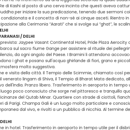
l Re di Kashi al posto di una cerva incinta che questi aveva cattura
Buddha per iniziare la sua predicazione, tenendo due sermoni coi qu
ondizionata e il concetto di non-sé ai cinque asceti. Rientro in 
ecipazione alla Cerimonia “Aarati” che si svolge sui “ghat”, le s
ELHI
ARANASI / DELHI
prevista: Jaypee Vasant Continental Hotel, Pride Plaza Aerocity o
in barca sul sacro fiume Gange per assistere al rituale dei pelleg
silenzio, da ogni angolo del Paese. I Bramini li attendono accovacc
ndono i ghat e posano sull'acqua ghirlande di fiori, grano e piccole
tmosfera molto suggestiva.
e e visita della città. Il Tempio delle Scimmie, chiamato così pe
l venerato lingam di Shiva, il Tempio di Bharat Mata dedicato, al
o dell'India. Pranzo libero. Trasferimento in aeroporto in tempo util
luogo poco conosciuto che sorge nel pittoresco e tranquillo quar
vicinanze del Qutab Minar. Quartiere con strade di ciottoli, fianch
ri di Parigi. Champa Gali è un luogo molto particolare e conosciut
ranea dal vivo, e rivolti a un pubblico di nicchia. Al termine d
DELHI
e in hotel. Trasferimento in aeroporto in tempo utile per il disbr