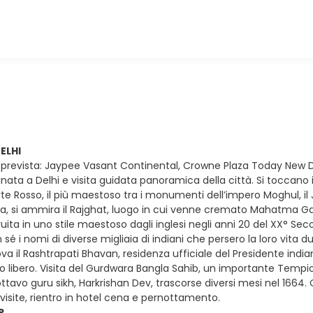
ELHI
prevista: Jaypee Vasant Continental, Crowne Plaza Today New De
inata a Delhi e visita guidata panoramica della città. Si toccano i 
rte Rosso, il più maestoso tra i monumenti dell’impero Moghul, il 
 si ammira il Rajghat, luogo in cui venne cremato Mahatma Gan
uita in uno stile maestoso dagli inglesi negli anni 20 del XX° Secol
sé i nomi di diverse migliaia di indiani che persero la loro vita
rova il Rashtrapati Bhavan, residenza ufficiale del Presidente ind
o libero. Visita del Gurdwara Bangla Sahib, un importante Tempio 
'ottavo guru sikh, Harkrishan Dev, trascorse diversi mesi nel 1664.
visite, rientro in hotel cena e pernottamento.
R